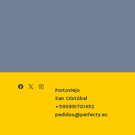
Portoviejo
San Cristóbal
+593991701452
pedidos@perfecty.ec